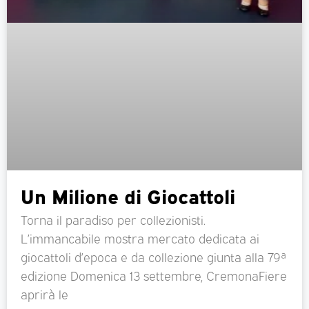
Un Milione di Giocattoli
Torna il paradiso per collezionisti.
L’immancabile mostra mercato dedicata ai
giocattoli d’epoca e da collezione giunta alla 79ª
edizione Domenica 13 settembre, CremonaFiere
aprirà le