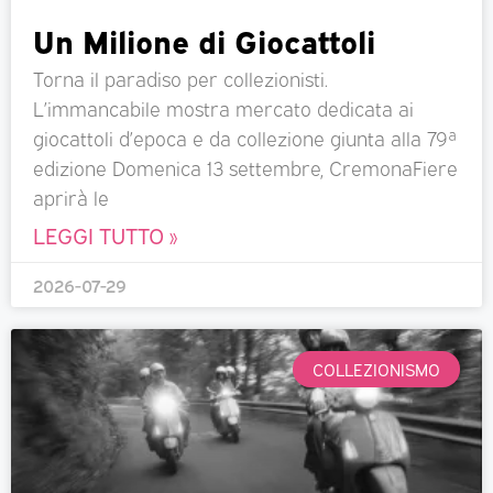
Un Milione di Giocattoli
Torna il paradiso per collezionisti.
L’immancabile mostra mercato dedicata ai
giocattoli d’epoca e da collezione giunta alla 79ª
edizione Domenica 13 settembre, CremonaFiere
aprirà le
LEGGI TUTTO »
2026-07-29
COLLEZIONISMO