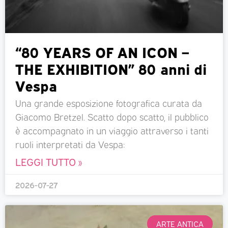
“80 YEARS OF AN ICON –
THE EXHIBITION” 80 anni di
Vespa
Una grande esposizione fotografica curata da
Giacomo Bretzel. Scatto dopo scatto, il pubblico
è accompagnato in un viaggio attraverso i tanti
ruoli interpretati da Vespa:
LEGGI TUTTO »
2026-07-27
ARTE ANTICA