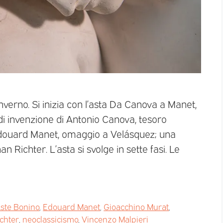
inverno. Si inizia con l’asta Da Canova a Manet,
i invenzione di Antonio Canova, tesoro
Edouard Manet, omaggio a Velásquez; una
 Richter. L’asta si svolge in sette fasi. Le
Aste Bonino
,
Edouard Manet
,
Gioacchino Murat
,
chter
,
neoclassicismo
,
Vincenzo Malpieri