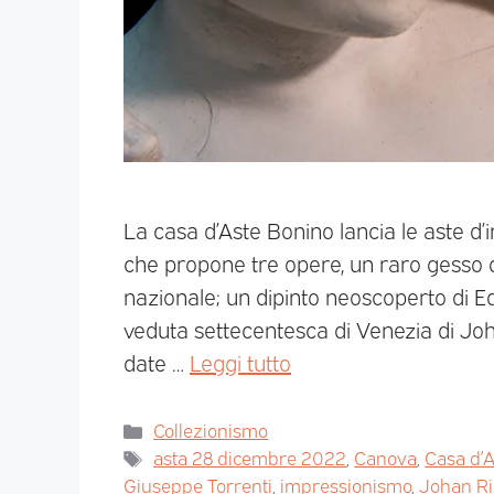
La casa d’Aste Bonino lancia le aste d’
che propone tre opere, un raro gesso d
nazionale; un dipinto neoscoperto di 
veduta settecentesca di Venezia di Johan
date …
Leggi tutto
Collezionismo
asta 28 dicembre 2022
,
Canova
,
Casa d’
Giuseppe Torrenti
,
impressionismo
,
Johan Ri