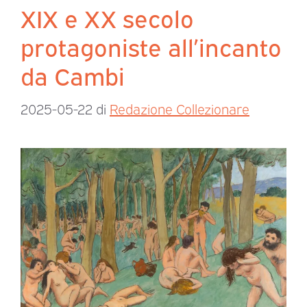
XIX e XX secolo
protagoniste all’incanto
da Cambi
2025-05-22
di
Redazione Collezionare