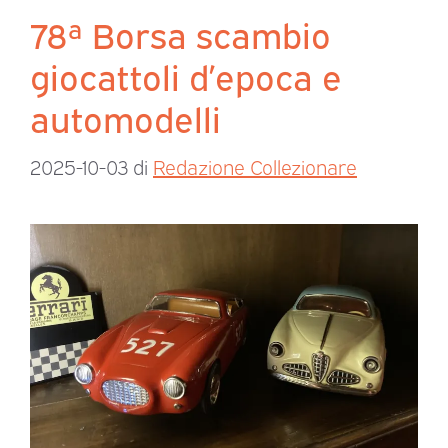
78ª Borsa scambio
giocattoli d’epoca e
automodelli
2025-10-03
di
Redazione Collezionare