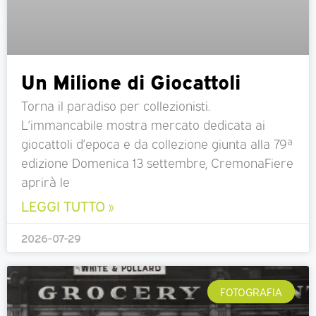
Un Milione di Giocattoli
Torna il paradiso per collezionisti.
L’immancabile mostra mercato dedicata ai
giocattoli d’epoca e da collezione giunta alla 79ª
edizione Domenica 13 settembre, CremonaFiere
aprirà le
LEGGI TUTTO »
2026-07-29
FOTOGRAFIA