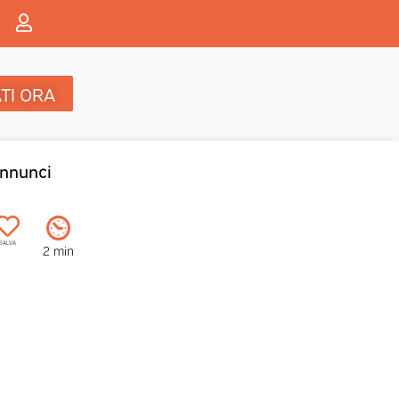
TI ORA
nnunci
SALVA
2 min