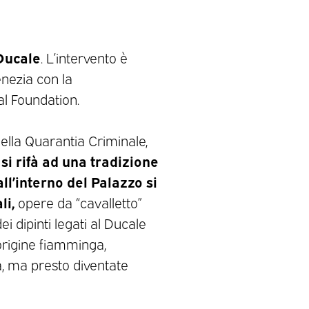
 Ducale
. L’intervento è
enezia con la
al Foundation.
della Quarantia Criminale,
si rifà ad una tradizione
,
ll’interno del Palazzo si
li,
opere da “cavalletto”
dei dipinti legati al Ducale
origine fiamminga,
a, ma presto diventate