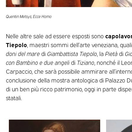
Quentin Metsys, Ecce Homo
capolavori
Nelle altre sale ad essere esposti sono
Tiepolo
, maestri sommi dell’arte veneziana, qual
doni del mare
di
Giambattista Tiepolo
, la
Pietà
di
Gio
con Bambino e due angeli
di
Tiziano
, nonché il Le
Carpaccio, che sarà possibile ammirare all’interno
conclusione della mostra antologica di Palazzo Du
di un ben più ricco patrimonio, oggi in parte dispe
statali.