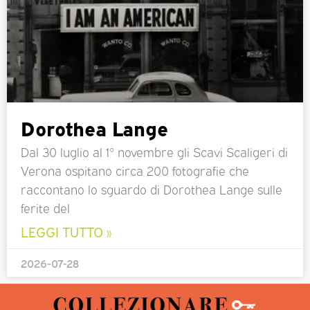
Dorothea Lange
Dal 30 luglio al 1° novembre gli Scavi Scaligeri di
Verona ospitano circa 200 fotografie che
raccontano lo sguardo di Dorothea Lange sulle
ferite del
LEGGI TUTTO »
2026-07-28