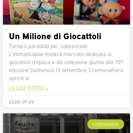
Un Milione di Giocattoli
Torna il paradiso per collezionisti.
L’immancabile mostra mercato dedicata ai
giocattoli d’epoca e da collezione giunta alla 79ª
edizione Domenica 13 settembre, CremonaFiere
aprirà le
LEGGI TUTTO »
2026-07-29
FOTOGRAFIA