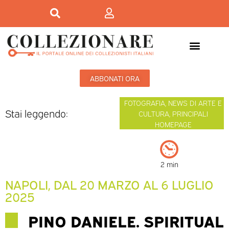
ABBONATI ORA
FOTOGRAFIA
,
NEWS DI ARTE E
Stai leggendo:
CULTURA
,
PRINCIPALI
HOMEPAGE
2 min
NAPOLI, DAL 20 MARZO AL 6 LUGLIO
2025
PINO DANIELE. SPIRITUAL