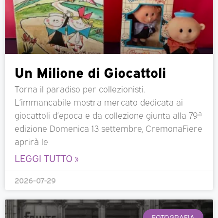
Un Milione di Giocattoli
Torna il paradiso per collezionisti.
L’immancabile mostra mercato dedicata ai
giocattoli d’epoca e da collezione giunta alla 79ª
edizione Domenica 13 settembre, CremonaFiere
aprirà le
LEGGI TUTTO »
2026-07-29
FOTOGRAFIA