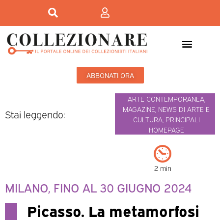
ABBONATI ORA
ARTE CONTEMPORANEA
,
MAGAZINE
,
NEWS DI ARTE E
Stai leggendo:
CULTURA
,
PRINCIPALI
HOMEPAGE
2 min
MILANO, FINO AL 30 GIUGNO 2024
Picasso. La metamorfosi