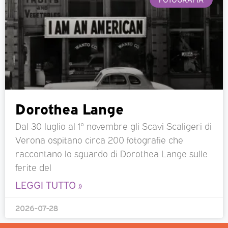
Dorothea Lange
Dal 30 luglio al 1° novembre gli Scavi Scaligeri di
Verona ospitano circa 200 fotografie che
raccontano lo sguardo di Dorothea Lange sulle
ferite del
LEGGI TUTTO »
2026-07-28