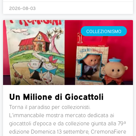
2026-08-03
COLLEZIONISMO
Un Milione di Giocattoli
Torna il paradiso per collezionisti.
L’immancabile mostra mercato dedicata ai
giocattoli d’epoca e da collezione giunta alla 79ª
edizione Domenica 13 settembre, CremonaFiere