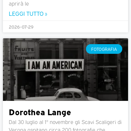
aprirà le
LEGGI TUTTO »
2026-07-29
FOTOGRAFIA
Dorothea Lange
Dal 30 luglio al 1° novembre gli Scavi Scaligeri di
Verona ospitano circa 200 fotografie che