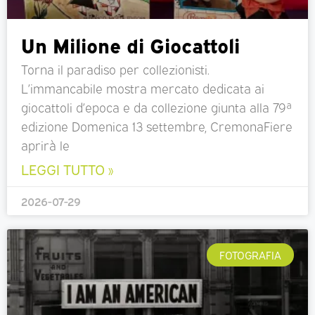
Un Milione di Giocattoli
Torna il paradiso per collezionisti.
L’immancabile mostra mercato dedicata ai
giocattoli d’epoca e da collezione giunta alla 79ª
edizione Domenica 13 settembre, CremonaFiere
aprirà le
LEGGI TUTTO »
2026-07-29
FOTOGRAFIA