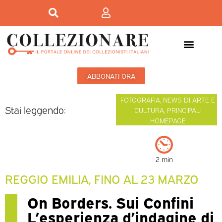
ABBONATI ORA
FOTOGRAFIA
,
NEWS DI ARTE E
Stai leggendo:
CULTURA
,
PRINCIPALI
HOMEPAGE
2 min
REGGIO EMILIA, FINO AL 23 MARZO
On Borders. Sui Confini
L’esperienza d’indagine di