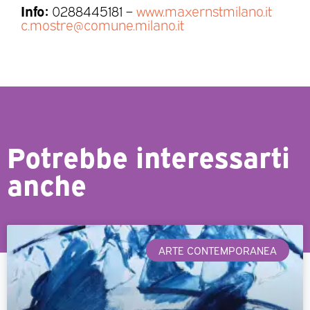
Info:
0288445181 –
www.maxernstmilano.it
c.mostre@comune.milano.it
Potrebbe interessarti
anche
ARTE CONTEMPORANEA