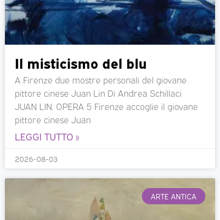
Il misticismo del blu
A Firenze due mostre personali del giovane
pittore cinese Juan Lin Di Andrea Schillaci
JUAN LIN. OPERA 5 Firenze accoglie il giovane
pittore cinese Juan
LEGGI TUTTO »
2026-08-03
ARTE ANTICA