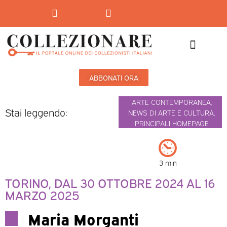
Mostre-Mercato
Mostre d’arte
ABBONATI ORA
ARTE CONTEMPORANEA
,
Stai leggendo:
NEWS DI ARTE E CULTURA
,
PRINCIPALI HOMEPAGE
3 min
TORINO, DAL 30 OTTOBRE 2024 AL 16
MARZO 2025
Maria Morganti