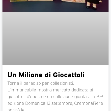
Un Milione di Giocattoli
Torna il paradiso per collezionisti.
L’immancabile mostra mercato dedicata ai
giocattoli d’epoca e da collezione giunta alla 79ª
edizione Domenica 13 settembre, CremonaFiere
aprirà le