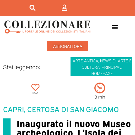
ABBONATI ORA
ARTE ANTICA
,
NEWS DI ARTE E
Stai leggendo:
CULTURA
,
PRINCIPALI
HOMEPAGE
SALVA
3 min
CAPRI, CERTOSA DI SAN GIACOMO
Inaugurato il nuovo Museo
archeologico. L’Isola dei