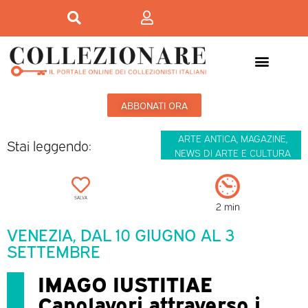
ABBONATI ORA
ARTE ANTICA
,
MAGAZINE
,
Stai leggendo:
NEWS DI ARTE E CULTURA
SALVA
2 min
VENEZIA, DAL 10 GIUGNO AL 3
SETTEMBRE
IMAGO IUSTITIAE
Capolavori attraverso i