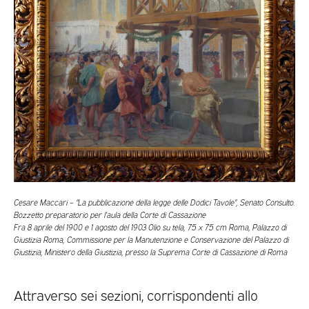
Cesare Maccari – “La pubblicazione della legge delle Dodici Tavole”, Senato Consulto.
Bozzetto preparatorio per l’aula della Corte di Cassazione
Fra 8 aprile del 1900 e 1 agosto del 1903 Olio su tela, 75 x 75 cm Roma, Palazzo di
Giustizia Roma, Commissione per la Manutenzione e Conservazione del Palazzo di
Giustizia, Ministero della Giustizia, presso la Suprema Corte di Cassazione di Roma
Attraverso sei sezioni, corrispondenti allo