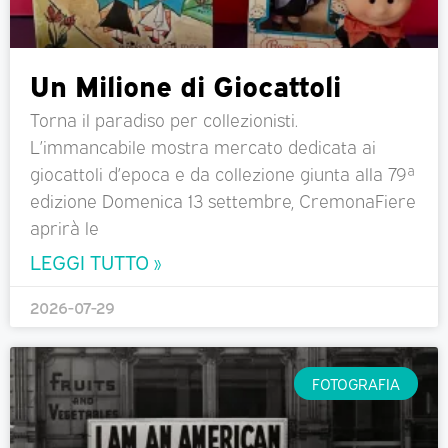
Un Milione di Giocattoli
Torna il paradiso per collezionisti.
L’immancabile mostra mercato dedicata ai
giocattoli d’epoca e da collezione giunta alla 79ª
edizione Domenica 13 settembre, CremonaFiere
aprirà le
LEGGI TUTTO »
2026-07-29
FOTOGRAFIA