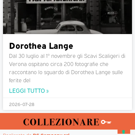
Dorothea Lange
Dal 30 luglio al 1° novembre gli Scavi Scaligeri di
Verona ospitano circa 200 fotografie che
raccontano lo sguardo di Dorothea Lange sulle
ferite del
LEGGI TUTTO »
2026-07-28