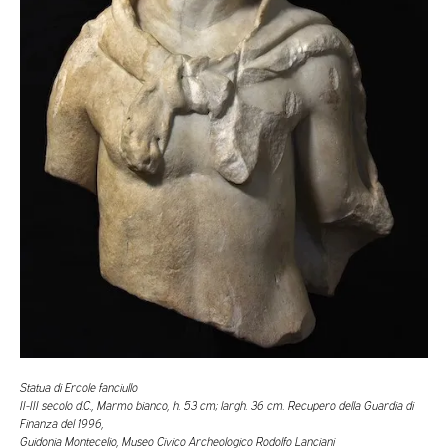
Statua di Ercole fanciullo
II-III secolo d.C., Marmo bianco, h. 53 cm; largh. 36 cm. Recupero della Guardia di
Finanza del 1996,
Guidonia Montecelio, Museo Civico Archeologico Rodolfo Lanciani