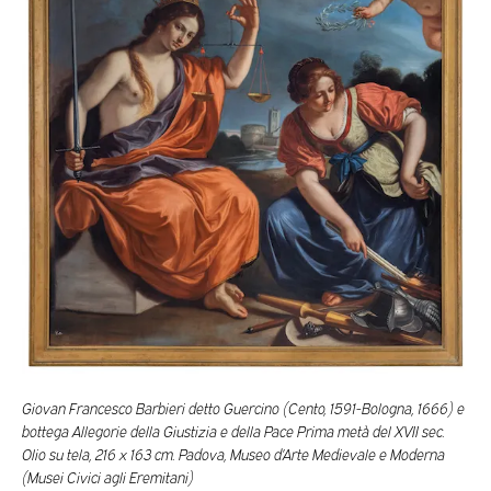
Giovan Francesco Barbieri detto Guercino (Cento, 1591-Bologna, 1666) e
bottega Allegorie della Giustizia e della Pace Prima metà del XVII sec.
Olio su tela, 216 x 163 cm.
Padova, Museo d’Arte Medievale e Moderna
(Musei Civici agli Eremitani)