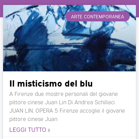
ARTE CONTEMPORANEA
Il misticismo del blu
A Firenze due mostre personali del giovane
pittore cinese Juan Lin Di Andrea Schillaci
JUAN LIN. OPERA 5 Firenze accoglie il giovane
pittore cinese Juan
LEGGI TUTTO »