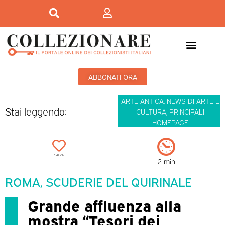
ABBONATI ORA
ARTE ANTICA
,
NEWS DI ARTE E
Stai leggendo:
CULTURA
,
PRINCIPALI
HOMEPAGE
SALVA
2 min
ROMA, SCUDERIE DEL QUIRINALE
Grande affluenza alla
mostra “Tesori dei