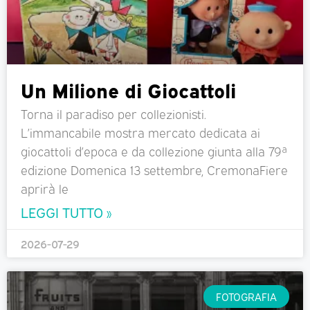
Un Milione di Giocattoli
Torna il paradiso per collezionisti.
L’immancabile mostra mercato dedicata ai
giocattoli d’epoca e da collezione giunta alla 79ª
edizione Domenica 13 settembre, CremonaFiere
aprirà le
LEGGI TUTTO »
2026-07-29
FOTOGRAFIA