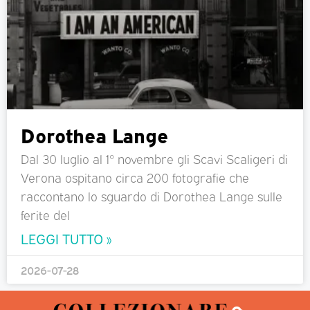
Dorothea Lange
Dal 30 luglio al 1° novembre gli Scavi Scaligeri di
Verona ospitano circa 200 fotografie che
raccontano lo sguardo di Dorothea Lange sulle
ferite del
LEGGI TUTTO »
2026-07-28