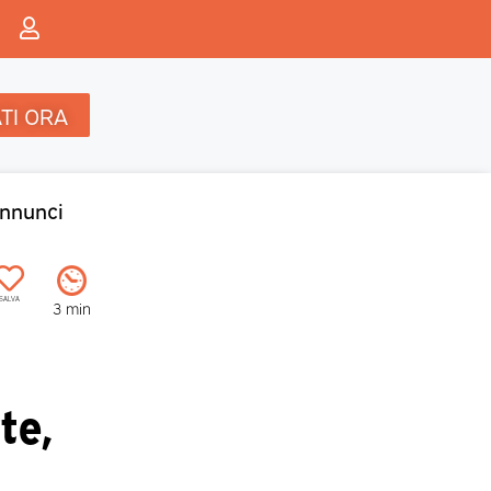
TI ORA
nnunci
SALVA
3 min
te,