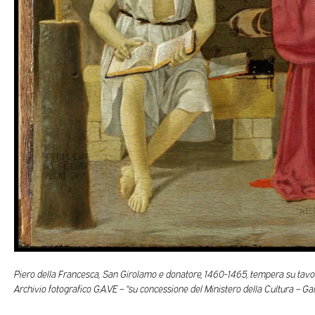
Piero della Francesca, San Girolamo e donatore, 1460-1465, tempera su tavol
Archivio fotografico G.A.VE – “su concessione del Ministero della Cultura – Ga