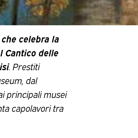
che celebra la
l Cantico delle
isi
. Prestiti
useum, dal
ai principali musei
anta capolavori tra