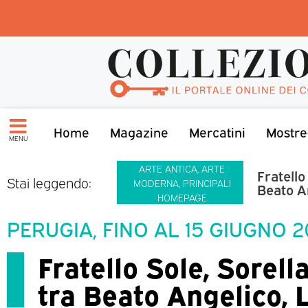
Home
Magazine
Mercatini
Mostre
MENU
ARTE ANTICA
,
ARTE
Fratello
Stai leggendo:
MODERNA
,
PRINCIPALI
Beato A
HOMEPAGE
PERUGIA, FINO AL 15 GIUGNO 
Fratello Sole, Sorell
tra Beato Angelico, 