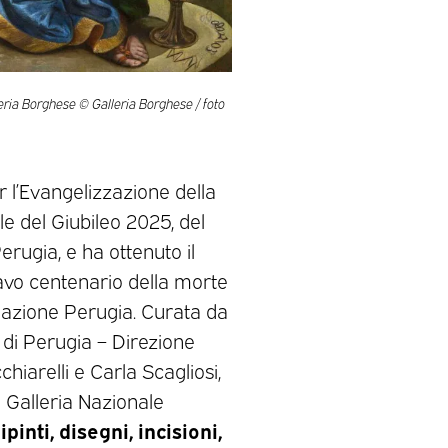
lleria Borghese © Galleria Borghese / foto
 l’Evangelizzazione della
le del Giubileo 2025, del
rugia, e ha ottenuto il
tavo centenario della morte
ndazione Perugia. Curata da
 di Perugia – Direzione
iarelli e Carla Scagliosi,
la Galleria Nazionale
pinti, disegni, incisioni,