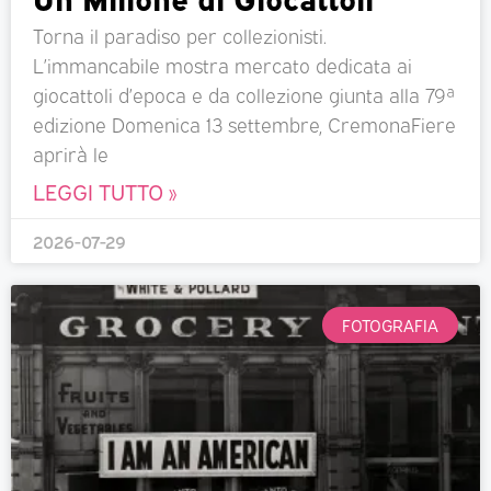
Torna il paradiso per collezionisti.
L’immancabile mostra mercato dedicata ai
giocattoli d’epoca e da collezione giunta alla 79ª
edizione Domenica 13 settembre, CremonaFiere
aprirà le
LEGGI TUTTO »
2026-07-29
FOTOGRAFIA