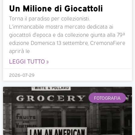
Un Milione di Giocattoli
Torna il paradiso per collezionisti.
L’immancabile mostra mercato dedicata ai
giocattoli d’epoca e da collezione giunta alla 79ª
edizione Domenica 13 settembre, CremonaFiere
aprirà le
LEGGI TUTTO »
2026-07-29
FOTOGRAFIA