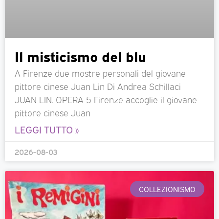
Il misticismo del blu
A Firenze due mostre personali del giovane
pittore cinese Juan Lin Di Andrea Schillaci
JUAN LIN. OPERA 5 Firenze accoglie il giovane
pittore cinese Juan
LEGGI TUTTO »
2026-08-03
COLLEZIONISMO