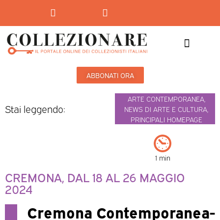
Mostre-Mercato
Mostre d’arte
ABBONATI ORA
ARTE CONTEMPORANEA
,
Stai leggendo:
NEWS DI ARTE E CULTURA
,
PRINCIPALI HOMEPAGE
1 min
CREMONA, DAL 18 AL 26 MAGGIO
2024
Cremona Contemporanea-