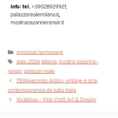
Info: tel.
+39028929921,
,
palazzorealemilano.it
mostracezannerenoir.it
principali homepage
date 2024
,
Milano
,
mostra cezanne-
renoir
,
palazzo reale
7.8.Novecento. Antico, vintage e arte
contemporanea da tutta Italia
YouNique – Fine Craft Art & Design