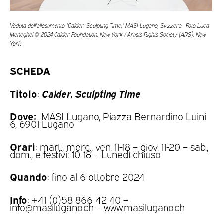
Veduta dell’allestimento “Calder. Sculpting Time,” MASI Lugano, Svizzera. Foto Luca
Meneghel © 2024 Calder Foundation, New York / Artists Rights Society (ARS), New
York
SCHEDA
Titolo
Calder. Sculpting Time
:
Dove:
MASI Lugano, Piazza Bernardino Luini
6, 6901 Lugano
Orari
: mart., merc., ven. 11-18 – giov. 11-20 – sab.,
dom., e festivi: 10-18 – Lunedì chiuso
Quando
: fino al 6 ottobre 2024
Info
: +41 (0)58 866 42 40 –
info@masilugano.ch – www.masilugano.ch