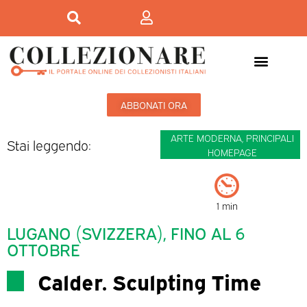
Mostre-Mercato
Mostre d’arte
ABBONATI ORA
ARTE MODERNA
,
PRINCIPALI
Stai leggendo:
HOMEPAGE
1 min
LUGANO (SVIZZERA), FINO AL 6
OTTOBRE
Calder. Sculpting Time