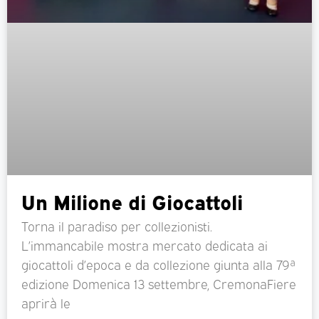
Un Milione di Giocattoli
Torna il paradiso per collezionisti.
L’immancabile mostra mercato dedicata ai
giocattoli d’epoca e da collezione giunta alla 79ª
edizione Domenica 13 settembre, CremonaFiere
aprirà le