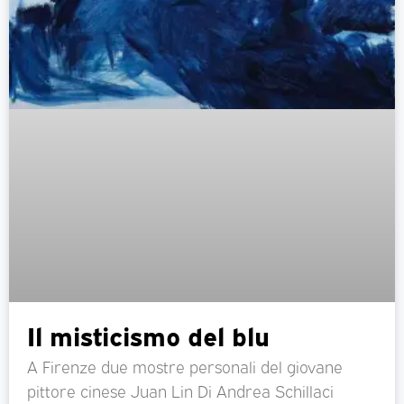
Il misticismo del blu
A Firenze due mostre personali del giovane
pittore cinese Juan Lin Di Andrea Schillaci