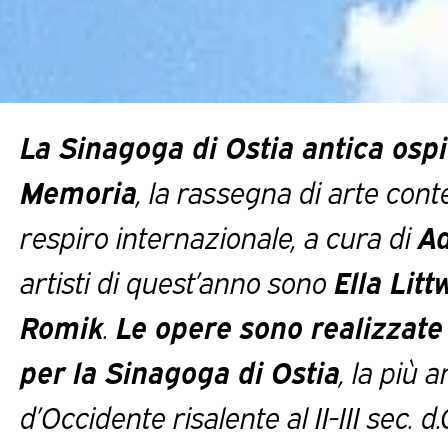
La Sinagoga di Ostia antica osp
Memoria
, la rassegna di arte co
respiro internazionale, a cura di
Ad
artisti di quest’anno sono
Ella Litt
Romik
.
Le opere sono realizzat
per la Sinagoga di Ostia
, la più 
d’Occidente risalente al II-III sec. d.