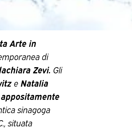
ita
Arte in
ntemporanea di
achiara Zevi.
Gli
witz
e
Natalia
e appositamente
antica sinagoga
C., situata