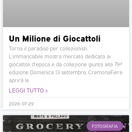
Un Milione di Giocattoli
Torna il paradiso per collezionisti.
L’immancabile mostra mercato dedicata ai
giocattoli d’epoca e da collezione giunta alla 79ª
edizione Domenica 13 settembre, CremonaFiere
aprirà le
LEGGI TUTTO »
2026-07-29
FOTOGRAFIA