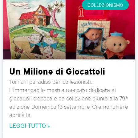
COLLEZIONISMO
Un Milione di Giocattoli
Torna il paradiso per collezionisti.
L’immancabile mostra mercato dedicata ai
giocattoli d’epoca e da collezione giunta alla 79ª
edizione Domenica 13 settembre, CremonaFiere
aprirà le
LEGGI TUTTO »