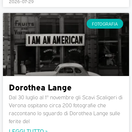
2026-07-29
FOTOGRAFIA
Dorothea Lange
Dal 30 luglio al 1° novembre gli Scavi Scaligeri di
Verona ospitano circa 200 fotografie che
raccontano lo sguardo di Dorothea Lange sulle
ferite del
LEGGI TUTTO »