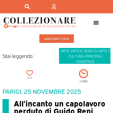
ABBONATI ORA
ARTE ANTICA
,
NEWS DI ARTE E
Stai leggendo:
CULTURA
,
PRINCIPALI
HOMEPAGE
SALVA
1 min
PARIGI, 25 NOVEMBRE 2025
All’incanto un capolavoro
perduto di Guido Reni