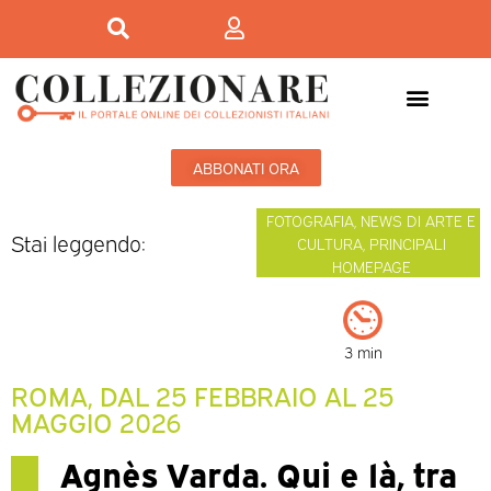
ABBONATI ORA
FOTOGRAFIA
,
NEWS DI ARTE E
Stai leggendo:
CULTURA
,
PRINCIPALI
HOMEPAGE
3 min
ROMA, DAL 25 FEBBRAIO AL 25
MAGGIO 2026
Agnès Varda. Qui e là, tra