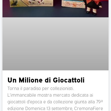
Un Milione di Giocattoli
Torna il paradiso per collezionisti.
L’immancabile mostra mercato dedicata ai
giocattoli d’epoca e da collezione giunta alla 79ª
edizione Domenica 13 settembre, CremonaFiere