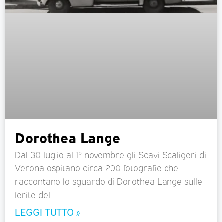
Dorothea Lange
Dal 30 luglio al 1° novembre gli Scavi Scaligeri di
Verona ospitano circa 200 fotografie che
raccontano lo sguardo di Dorothea Lange sulle
ferite del
LEGGI TUTTO »