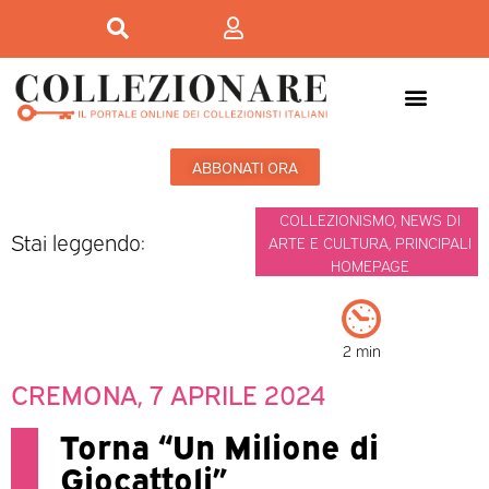
ABBONATI ORA
COLLEZIONISMO
,
NEWS DI
Stai leggendo:
ARTE E CULTURA
,
PRINCIPALI
HOMEPAGE
2 min
CREMONA, 7 APRILE 2024
Torna “Un Milione di
Giocattoli”