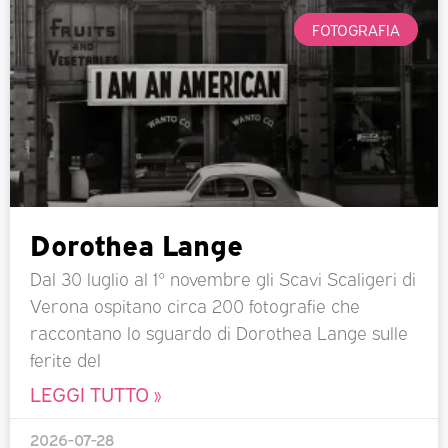
FOTOGRAFIA
Dorothea Lange
Dal 30 luglio al 1° novembre gli Scavi Scaligeri di
Verona ospitano circa 200 fotografie che
raccontano lo sguardo di Dorothea Lange sulle
ferite del
LEGGI TUTTO »
2026-07-28