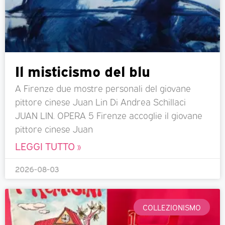
Il misticismo del blu
A Firenze due mostre personali del giovane
pittore cinese Juan Lin Di Andrea Schillaci
JUAN LIN. OPERA 5 Firenze accoglie il giovane
pittore cinese Juan
LEGGI TUTTO »
2026-08-03
COLLEZIONISMO