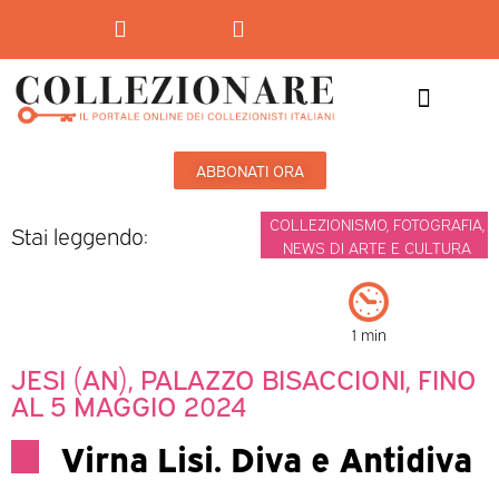
Mostre-Mercato
Mostre d’arte
ABBONATI ORA
COLLEZIONISMO
,
FOTOGRAFIA
,
Stai leggendo:
NEWS DI ARTE E CULTURA
1 min
JESI (AN), PALAZZO BISACCIONI, FINO
AL 5 MAGGIO 2024
Virna Lisi. Diva e Antidiva