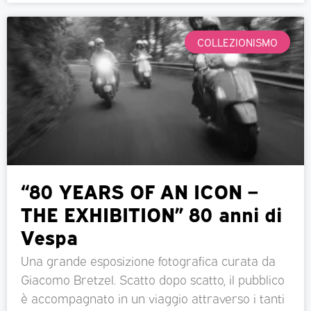
COLLEZIONISMO
“80 YEARS OF AN ICON –
THE EXHIBITION” 80 anni di
Vespa
Una grande esposizione fotografica curata da
Giacomo Bretzel. Scatto dopo scatto, il pubblico
è accompagnato in un viaggio attraverso i tanti