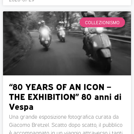
COLLEZIONISMO
“80 YEARS OF AN ICON –
THE EXHIBITION” 80 anni di
Vespa
Una grande esposizione fotografica curata da
Giacomo Bretzel. Scatto dopo scatto, il pubblico
è accompagnato in un viaggio attraverso i tanti