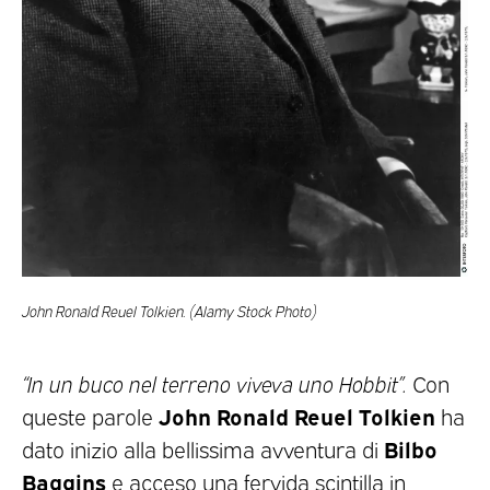
John Ronald Reuel Tolkien. (Alamy Stock Photo)
“In un buco nel terreno viveva uno Hobbit”.
Con
John Ronald Reuel Tolkien
queste parole
ha
Bilbo
dato inizio alla bellissima avventura di
Baggins
e acceso una fervida scintilla in