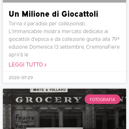
Un Milione di Giocattoli
Torna il paradiso per collezionisti.
L’immancabile mostra mercato dedicata ai
giocattoli d’epoca e da collezione giunta alla 79ª
edizione Domenica 13 settembre, CremonaFiere
aprirà le
LEGGI TUTTO »
2026-07-29
FOTOGRAFIA