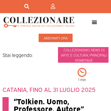
ABBONATI ORA
COLLEZIONISMO
,
NEWS DI
Stai leggendo:
ARTE E CULTURA
,
PRINCIPALI
HOMEPAGE
1 min
CATANIA, FINO AL 31 LUGLIO 2025
“Tolkien. Uomo,
Professore, Autore”