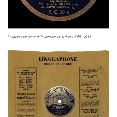
Linguaphone (voce di Tolkien incisa su discoi 20b) – 1933