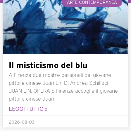
ARTE CONTEMPORANEA
Il misticismo del blu
A Firenze due mostre personali del giovane
pittore cinese Juan Lin Di Andrea Schillaci
JUAN LIN. OPERA 5 Firenze accoglie il giovane
pittore cinese Juan
LEGGI TUTTO »
2026-08-03