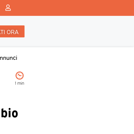
TI ORA
nnunci
1 min
mbio