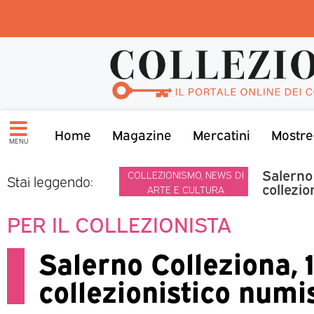
Home
Magazine
Mercatini
Mostre
MENU
Salerno
COLLEZIONISMO
,
NEWS DI
Stai leggendo:
collezio
ARTE E CULTURA
PER IL COLLEZIONISTA
Salerno Colleziona,
collezionistico numis