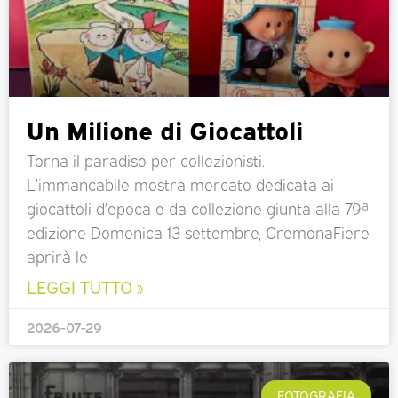
Un Milione di Giocattoli
Torna il paradiso per collezionisti.
L’immancabile mostra mercato dedicata ai
giocattoli d’epoca e da collezione giunta alla 79ª
edizione Domenica 13 settembre, CremonaFiere
aprirà le
LEGGI TUTTO »
2026-07-29
FOTOGRAFIA