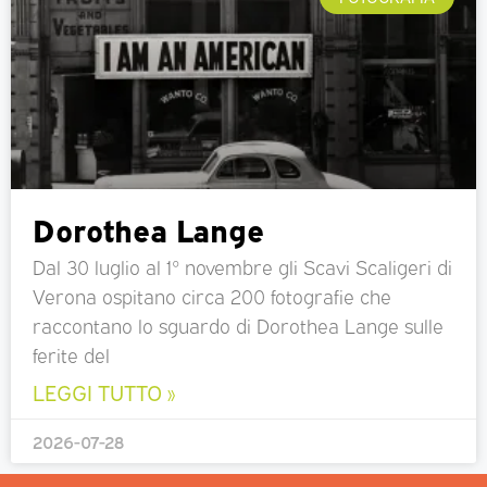
Dorothea Lange
Dal 30 luglio al 1° novembre gli Scavi Scaligeri di
Verona ospitano circa 200 fotografie che
raccontano lo sguardo di Dorothea Lange sulle
ferite del
LEGGI TUTTO »
2026-07-28