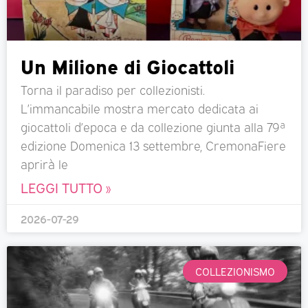
Un Milione di Giocattoli
Torna il paradiso per collezionisti.
L’immancabile mostra mercato dedicata ai
giocattoli d’epoca e da collezione giunta alla 79ª
edizione Domenica 13 settembre, CremonaFiere
aprirà le
LEGGI TUTTO »
2026-07-29
COLLEZIONISMO