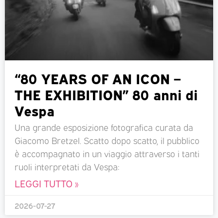
“80 YEARS OF AN ICON –
THE EXHIBITION” 80 anni di
Vespa
Una grande esposizione fotografica curata da
Giacomo Bretzel. Scatto dopo scatto, il pubblico
è accompagnato in un viaggio attraverso i tanti
ruoli interpretati da Vespa:
LEGGI TUTTO »
2026-07-27