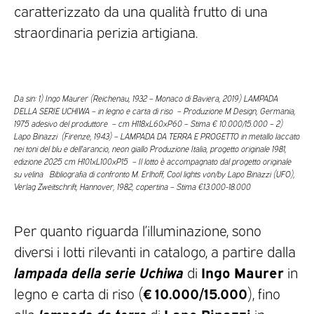
caratterizzato da una qualità frutto di una
straordinaria perizia artigiana.
Da sin: 1) Ingo Maurer (Reichenau, 1932 – Monaco di Baviera, 2019) LAMPADA
DELLA SERIE UCHIWA – in legno e carta di riso – Produzione M Design, Germania,
1975 adesivo del produttore – cm H118xL60xP60 – Stima € 10.000/15.000 – 2)
Lapo Binazzi (Firenze, 1943) – LAMPADA DA TERRA E PROGETTO in metallo laccato
nei toni del blu e dell’arancio, neon giallo Produzione Italia, progetto originale 1981,
edizione 2025 cm H101xL100xP15 – Il lotto è accompagnato dal progetto originale
su velina Bibliografia di confronto M. Erlhoff, Cool lights von/by Lapo Binazzi (UFO),
Verlag Zweitschrift, Hannover, 1982, copertina – Stima €13.000-18.000
Per quanto riguarda l’illuminazione, sono
diversi i lotti rilevanti in catalogo, a partire dalla
lampada della serie Uchiwa
Ingo Maurer
di
in
€ 10.000/15.000
legno e carta di riso (
), fino
lampada da terra
Lapo Binazzi
alla
di
in