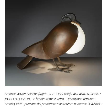
Francois-Xavier Lalanne (Agen, 1927 – Ury, 2008) LAMPADA DA TAVOLO
MODELLO PIGEON – in bronzo, rame e vetro – Produzione Artcurial,
Francia, 1991 – punzone del produttore e dell’autore numerata 384/900 –