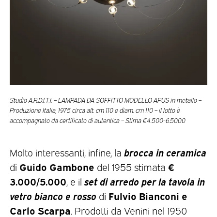
Studio A.R.D.I.T.I. – LAMPADA DA SOFFITTO MODELLO APUS in metallo –
Produzione Italia, 1975 circa alt. cm 110 e diam. cm 110 – il lotto è
accompagnato da certificato di autentica – Stima €4.500-6.5000
brocca in ceramica
Molto interessanti, infine, la
Guido Gambone
€
di
del 1955 stimata
3.000/5.000
set di arredo per la tavola in
, e il
vetro bianco e rosso
Fulvio Bianconi e
di
Carlo Scarpa
. Prodotti da Venini nel 1950