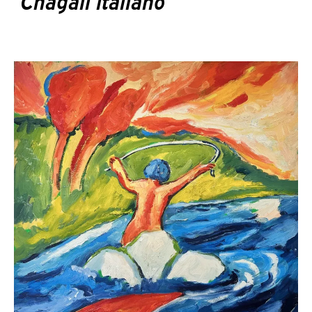
“
Chagall italiano
“