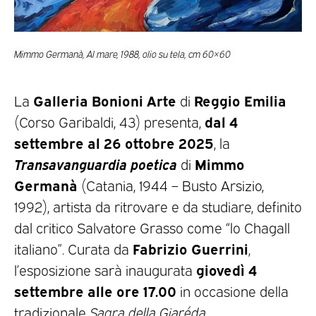
Mimmo Germanà, Al mare, 1988, olio su tela, cm 60×60
Galleria Bonioni Arte
Reggio Emilia
La
di
dal 4
(Corso Garibaldi, 43) presenta,
settembre al 26 ottobre 2025
, la
Transavanguardia poetica
Mimmo
di
Germanà
(Catania, 1944 – Busto Arsizio,
1992), artista da ritrovare e da studiare, definito
dal critico Salvatore Grasso come “lo Chagall
Fabrizio Guerrini
italiano”. Curata da
,
giovedì 4
l’esposizione sarà inaugurata
settembre alle ore 17.00
in occasione della
tradizionale
Sagra della Giaréda
.