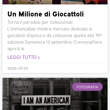
Un Milione di Giocattoli
Torna il paradiso per collezionisti.
L’immancabile mostra mercato dedicata ai
giocattoli d’epoca e da collezione giunta alla 79ª
edizione Domenica 13 settembre, CremonaFiere
aprirà le
LEGGI TUTTO »
2026-07-29
FOTOGRAFIA