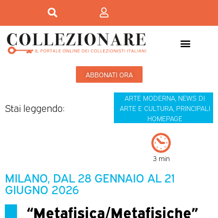
ABBONATI ORA
ARTE MODERNA
,
NEWS DI
Stai leggendo:
ARTE E CULTURA
,
PRINCIPALI
HOMEPAGE
3 min
MILANO, DAL 28 GENNAIO AL 21
GIUGNO 2026
“Metafisica/Metafisiche”