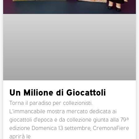
Un Milione di Giocattoli
Torna il paradiso per collezionisti.
L’immancabile mostra mercato dedicata ai
giocattoli d’epoca e da collezione giunta alla 79ª
edizione Domenica 13 settembre, CremonaFiere
aprirà le