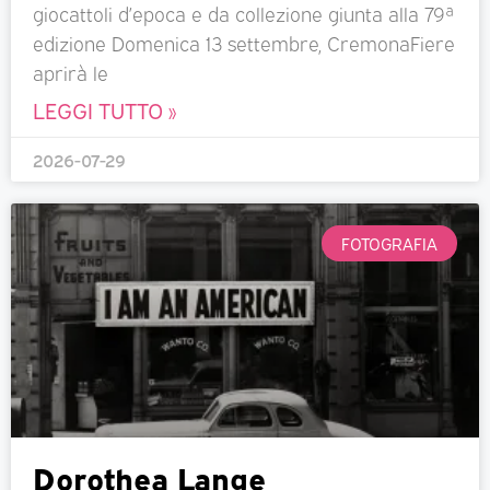
giocattoli d’epoca e da collezione giunta alla 79ª
edizione Domenica 13 settembre, CremonaFiere
aprirà le
LEGGI TUTTO »
2026-07-29
FOTOGRAFIA
Dorothea Lange