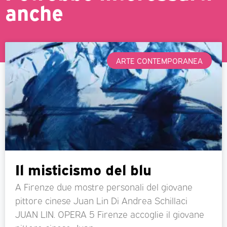
anche
ARTE CONTEMPORANEA
Il misticismo del blu
A Firenze due mostre personali del giovane
pittore cinese Juan Lin Di Andrea Schillaci
JUAN LIN. OPERA 5 Firenze accoglie il giovane