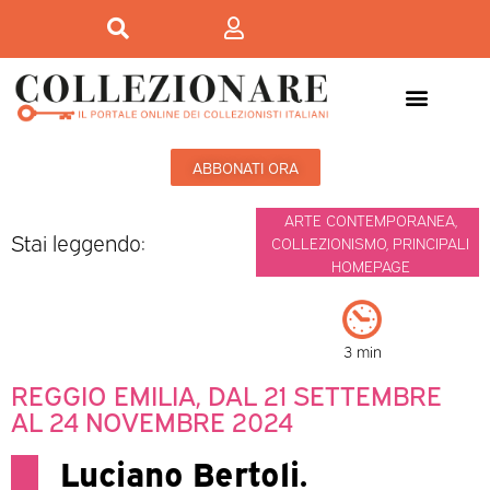
ABBONATI ORA
ARTE CONTEMPORANEA
,
Stai leggendo:
COLLEZIONISMO
,
PRINCIPALI
HOMEPAGE
3 min
REGGIO EMILIA, DAL 21 SETTEMBRE
AL 24 NOVEMBRE 2024
Luciano Bertoli.