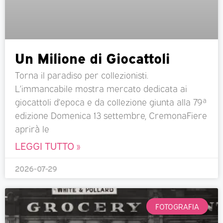
Un Milione di Giocattoli
Torna il paradiso per collezionisti.
L’immancabile mostra mercato dedicata ai
giocattoli d’epoca e da collezione giunta alla 79ª
edizione Domenica 13 settembre, CremonaFiere
aprirà le
LEGGI TUTTO »
2026-07-29
FOTOGRAFIA