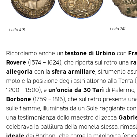
Lotto 241
Lotto 418
testone di Urbino
Fra
Ricordiamo anche un
con
Rovere
ra
(1574 – 1624), che riporta sul retro una
allegoria
sfera armillare
con la
, strumento ast
moto e la posizione degli astri attorno alla Terra 
un’oncia da 30 Tarì
1.200 – 1.500), e
di Palermo,
Borbone
(1759 – 1816), che sul retro presenta un
sulle fiamme, illuminata da un Sole raggiante co
Gabrie
una testimonianza dello maestro di zecca
celebrava la battitura della moneta stessa, rimas
ideale
dei Borboni, che come la mitologica fenice