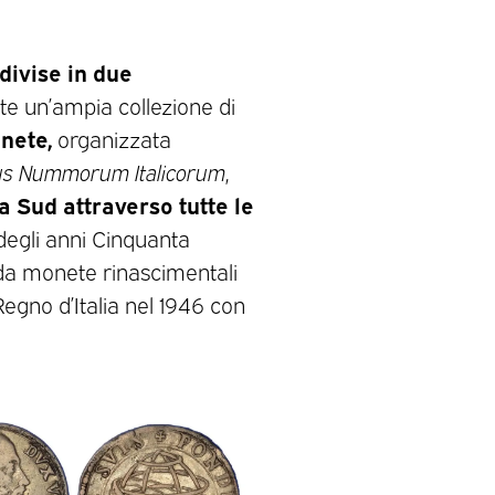
divise in due
e un’ampia collezione di
nete,
organizzata
us Nummorum Italicorum
,
 a Sud attraverso tutte le
a degli anni Cinquanta
 da monete rinascimentali
Regno d’Italia nel 1946 con