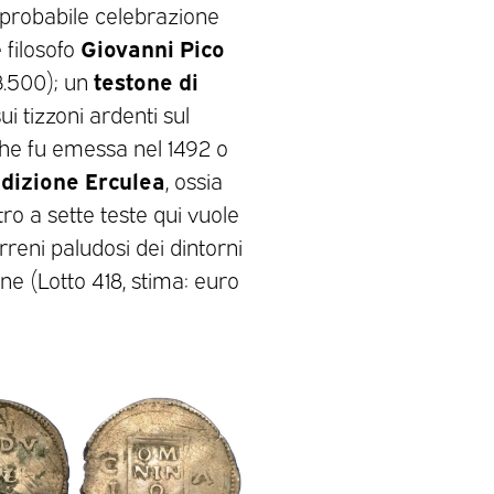
 probabile celebrazione
Giovanni Pico
 filosofo
testone di
3.500); un
ui tizzoni ardenti sul
che fu emessa nel 1492 o
dizione Erculea
, ossia
tro a sette teste qui vuole
rreni paludosi dei dintorni
ione (Lotto 418, stima: euro