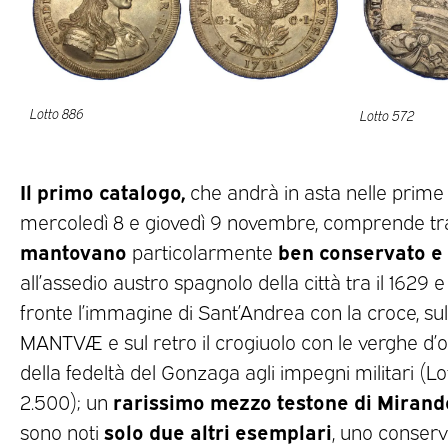
Lotto 886
Lotto 572
Il primo catalogo,
che andrà in asta nelle prime 
mercoledì 8 e giovedì 9 novembre, comprende tra 
mantovano
ben conservato e
particolarmente
all’assedio austro spagnolo della città tra il 1629 e
fronte l’immagine di Sant’Andrea con la croce, sull
MANTVÆ e sul retro il crogiuolo con le verghe d’
della fedeltà del Gonzaga agli impegni militari (Lo
rarissimo mezzo testone di Mirand
2.500); un
solo due altri esemplari
sono noti
, uno conserv