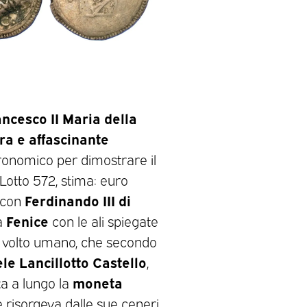
ncesco II Maria della
ra e affascinante
ronomico per dimostrare il
(Lotto 572, stima: euro
Ferdinando III di
 con
Fenice
a
con le ali spiegate
n volto umano, che secondo
le Lancillotto Castello
,
moneta
ta a lungo la
 risorgeva dalle sue ceneri