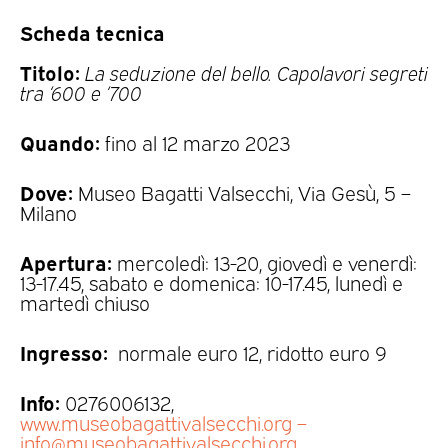
Scheda tecnica
Titolo:
La seduzione del bello. Capolavori segreti
tra ‘600 e ‘700
Quando:
fino al 12 marzo 2023
Dove:
Museo Bagatti Valsecchi, Via Gesù, 5 –
Milano
Apertura:
mercoledì: 13-20, giovedì e venerdì:
13-17.45, sabato e domenica: 10-17.45, lunedì e
martedì chiuso
Ingresso:
normale euro 12, ridotto euro 9
Info:
0276006132,
www.museobagattivalsecchi.org –
info@museobagattivalsecchi.org