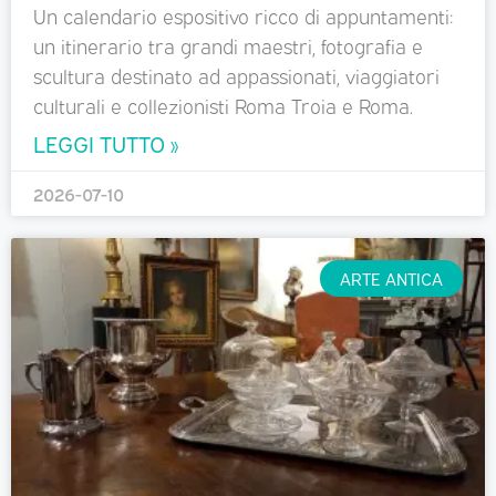
Un calendario espositivo ricco di appuntamenti:
un itinerario tra grandi maestri, fotografia e
scultura destinato ad appassionati, viaggiatori
culturali e collezionisti Roma Troia e Roma.
LEGGI TUTTO »
2026-07-10
ARTE ANTICA