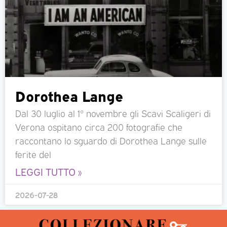
Dorothea Lange
Dal 30 luglio al 1° novembre gli Scavi Scaligeri di
Verona ospitano circa 200 fotografie che
raccontano lo sguardo di Dorothea Lange sulle
ferite del
LEGGI TUTTO »
2026-07-28