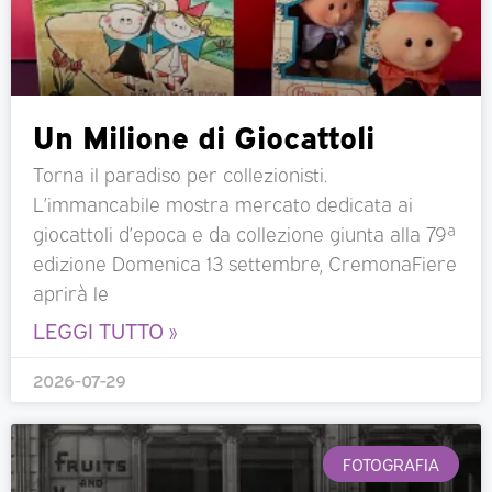
Un Milione di Giocattoli
Torna il paradiso per collezionisti.
L’immancabile mostra mercato dedicata ai
giocattoli d’epoca e da collezione giunta alla 79ª
edizione Domenica 13 settembre, CremonaFiere
aprirà le
LEGGI TUTTO »
2026-07-29
FOTOGRAFIA