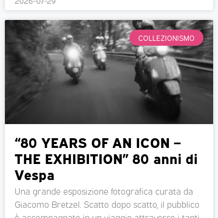
2026-07-29
COLLEZIONISMO
“80 YEARS OF AN ICON –
THE EXHIBITION” 80 anni di
Vespa
Una grande esposizione fotografica curata da
Giacomo Bretzel. Scatto dopo scatto, il pubblico
è accompagnato in un viaggio attraverso i tanti