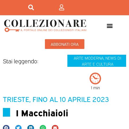
Mostre-Mercato
Mostre d’arte
ABBONATI ORA
ARTE MODERNA
,
NEWS DI
Stai leggendo:
ARTE E CULTURA
1 min
TRIESTE, FINO AL 10 APRILE 2023
I Macchiaioli