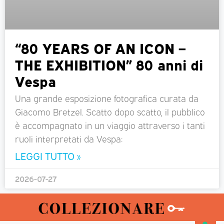
“80 YEARS OF AN ICON –
THE EXHIBITION” 80 anni di
Vespa
Una grande esposizione fotografica curata da
Giacomo Bretzel. Scatto dopo scatto, il pubblico
è accompagnato in un viaggio attraverso i tanti
ruoli interpretati da Vespa:
LEGGI TUTTO »
2026-07-27