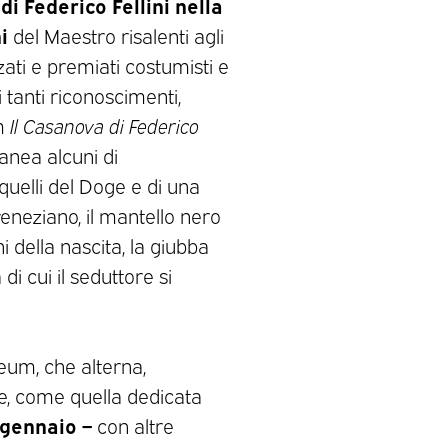
 di Federico Fellini nella
i
del Maestro risalenti agli
ati e premiati costumisti e
 tanti riconoscimenti,
lm
Il Casanova di Federico
anea alcuni di
 quelli del Doge e di una
neziano, il mantello nero
 della nascita, la giubba
 di cui il seduttore si
seum, che alterna,
che, come quella dedicata
0 gennaio –
con altre