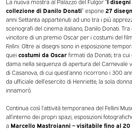
I disegni
La nuova mostra al Palazzo del Fulgor “
collezione di Danilo Donati
27 disegn
” espone
anni Settanta appartenuti ad uno tra i più apprezz
scenografi del cinema italiano, Danilo Donati. Tra i
vincitore di un premio Oscar per i costumi del fi
Fellini
. Oltre ai disegni sono in esposizione tempor
costumi da Oscar
quei
firmati da Donati, tra cui
dama nella sequenza di apertura del Carnevale ve
di Casanova, di cui quest’anno ricorrono i 300 anni
da ufficiale dell’esercito di Henriette, la sola donna
innamorò.
Continua così l’attività temporanea del Fellini Mu
all’interno dei propri spazi, esposizioni fotografi
Marcello Mastroianni – visitabile fino al 2
a