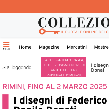
Home
Magazine
Mercatini
Mostre
MENU
ARTE CONTEMPORANEA
,
I disegn
COLLEZIONISMO
,
NEWS DI
Stai leggendo:
Donati
ARTE E CULTURA
,
PRINCIPALI HOMEPAGE
RIMINI, FINO AL 2 MARZO 2025
I disegni di Federico 
Danilo Donati