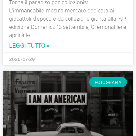
Torna il paradiso per collezionisti.
L’immancabile mostra mercato dedicata ai
giocattoli d’epoca e da collezione giunta alla 79ª
edizione Domenica 13 settembre, CremonaFiere
aprirà le
LEGGI TUTTO »
2026-07-29
FOTOGRAFIA