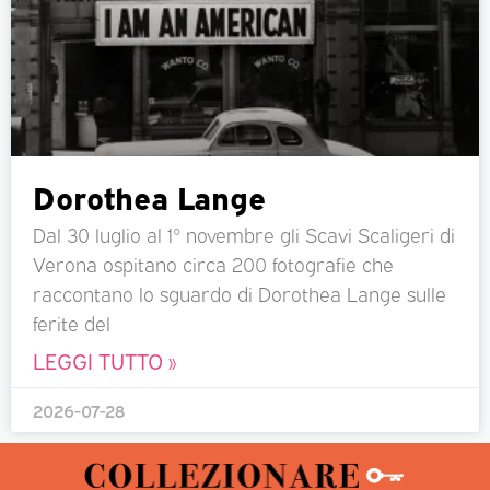
Dorothea Lange
Dal 30 luglio al 1° novembre gli Scavi Scaligeri di
Verona ospitano circa 200 fotografie che
raccontano lo sguardo di Dorothea Lange sulle
ferite del
LEGGI TUTTO »
2026-07-28