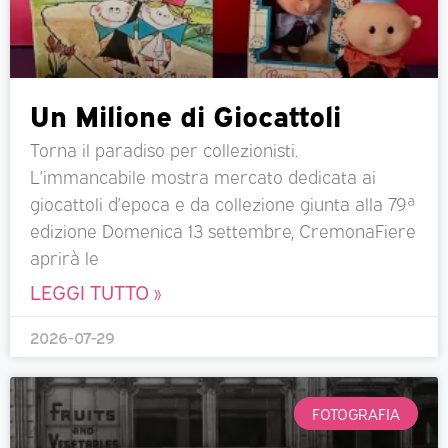
Un Milione di Giocattoli
Torna il paradiso per collezionisti.
L’immancabile mostra mercato dedicata ai
giocattoli d’epoca e da collezione giunta alla 79ª
edizione Domenica 13 settembre, CremonaFiere
aprirà le
LEGGI TUTTO »
2026-07-29
FOTOGRAFIA