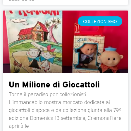
COLLEZIONISMO
Un Milione di Giocattoli
Torna il paradiso per collezionisti.
L’immancabile mostra mercato dedicata ai
giocattoli d’epoca e da collezione giunta alla 79ª
edizione Domenica 13 settembre, CremonaFiere
aprirà le