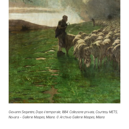
Giovanni Segantini, Dopo il temporale, 1884. Collezione privata, Courtesy METS,
Novara – Gallerie Maspes, Milano. © Archivio Gallerie Maspes, Milano